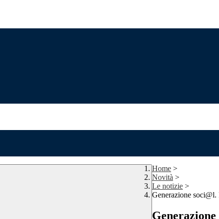
Home
>
Novità
>
Le notizie
>
Generazione soci@l. P
Generazione s