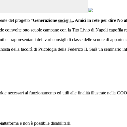
parte del progetto "
Generazione
soci@l..
. Amici in rete per dire No a
ede coinvolte otto scuole campane con la Tito Livio di Napoli capofila re
renti e i rappresentanti dei vari consigli di classe delle scuole di apparten
nosta della facoltà di Psicologia della Federico II. Sarà un seminario inf
kie necessari al funzionamento ed utili alle finalità illustrate nella
COO
attaforma e non è possibile disabilitarli.