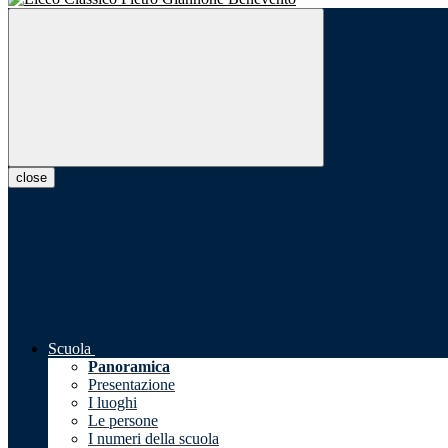
close
Scuola
Panoramica
Presentazione
I luoghi
Le persone
I numeri della scuola