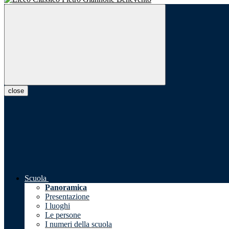
close
Scuola
Panoramica
Presentazione
I luoghi
Le persone
I numeri della scuola