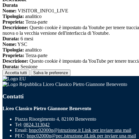
Durata
Nome:
VISITOR_INFO1_LIVE
Tipologia:
analitico
Proprieta:
Terza-parte
Descrizione:
Questo cookie è impostato da Youtube per tenere traccia de
nuova o la vecchia versione dell'interfaccia di Youtube.
Durata:
6 mesi
Nome:
YSC
Tipologia:
analitico
Proprieta:
Terza-parte
Descrizione:
Questo cookie è impostato da YouTube per tenere traccia 
Durata:
Sessione
Accetta tutti
Salva le preferenze
Liceo Classico Pietro Giannone Benevento
Contatti
Liceo Classico Pietro Giannone Benevento
Piazza Risorgimento 4, 82100 Benevento
Tel:
0824.313042
Email:
bnpc02000n@istruzione.it
Link per inviare una mail
PEC:
bnpc02000n@pec.istruzione.it
Link per inviare una mail