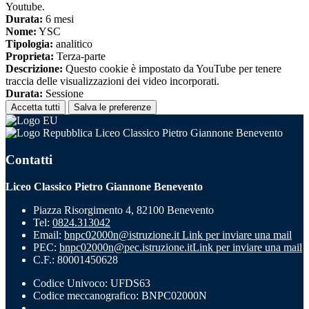
Youtube.
Durata:
6 mesi
Nome:
YSC
Tipologia:
analitico
Proprieta:
Terza-parte
Descrizione:
Questo cookie è impostato da YouTube per tenere
traccia delle visualizzazioni dei video incorporati.
Durata:
Sessione
Accetta tutti
Salva le preferenze
Liceo Classico Pietro Giannone Benevento
Contatti
Liceo Classico Pietro Giannone Benevento
Piazza Risorgimento 4, 82100 Benevento
Tel:
0824.313042
Email:
bnpc02000n@istruzione.it
Link per inviare una mail
PEC:
bnpc02000n@pec.istruzione.it
Link per inviare una mail
C.F.: 80001450628
Codice Univoco: UFDS63
Codice meccanografico: BNPC02000N