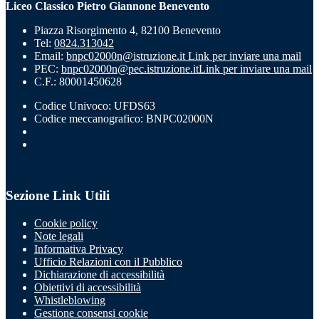
Liceo Classico Pietro Giannone Benevento
Piazza Risorgimento 4, 82100 Benevento
Tel:
0824.313042
Email:
bnpc02000n@istruzione.it
Link per inviare una mail
PEC:
bnpc02000n@pec.istruzione.it
Link per inviare una mail
C.F.: 80001450628
Codice Univoco: UFDS63
Codice meccanografico: BNPC02000N
Sezione Link Utili
Cookie policy
Note legali
Informativa Privacy
Ufficio Relazioni con il Pubblico
Dichiarazione di accessibilità
Obiettivi di accessibilità
Whistleblowing
Gestione consensi cookie