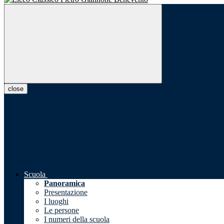
close
Scuola
Panoramica
Presentazione
I luoghi
Le persone
I numeri della scuola