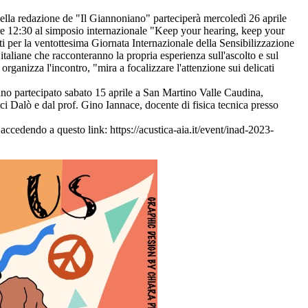
lla redazione de "Il Giannoniano" parteciperà mercoledì 26 aprile
ore 12:30 al simposio internazionale "Keep your hearing, keep your
sti per la ventottesima Giornata Internazionale della Sensibilizzazione
ne che racconteranno la propria esperienza sull'ascolto e sul
rganizza l'incontro, "mira a focalizzare l'attenzione sui delicati
anno partecipato sabato 15 aprile a San Martino Valle Caudina,
ci Dalò e dal prof. Gino Iannace, docente di fisica tecnica presso
 accedendo a questo link: https://acustica-aia.it/event/inad-2023-