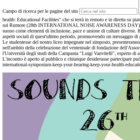
Campo di ricerca per le pagine del sito
health: Educational Facilities" che si terrà in remoto e in diretta su p
sul Rumore (28th INTERNATIONAL NOISE AWARENESS DAY) prevede gli i
suono come elementi di inclusione, pace e unione di culture diverse. Il 
aspetti sociali di quest'ultimo periodo, promuovendo un messaggio di p
Le studentesse del nostro liceo impegnate nel simposio, presenteranno 
nell'ambito della celebrazione del ventennale di fondazione dell'Assoc
l'Università degli studi della Campania "Luigi Vanvitelli", esperto di ac
L'incontro è aperto al pubblico e chiunque desiderasse partecipare può f
international-symposium-keep-your-hearing-keep-your-health-educatio