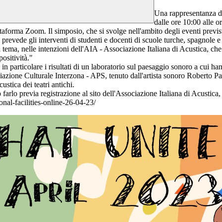
Una rappresentanza de
dalle ore 10:00 alle 
iattaforma Zoom. Il simposio, che si svolge nell'ambito degli eventi previ
nterventi di studenti e docenti di scuole turche, spagnole e italia
tema, nelle intenzioni dell'AIA - Associazione Italiana di Acustica, che o
ositività."
in particolare i risultati di un laboratorio sul paesaggio sonoro a cui h
iazione Culturale Interzona - APS, tenuto dall'artista sonoro Roberto Pa
ustica dei teatri antichi.
arlo previa registrazione al sito dell'Associazione Italiana di Acustica,
nal-facilities-online-26-04-23/