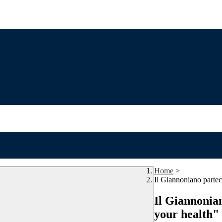
Home
>
Il Giannoniano partec
Il Giannonia
your health"