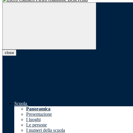
close
Scuola
Panoramica
Presentazione
I luoghi
Le persone
I numeri della scuola