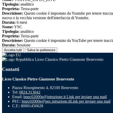
Tipologia:
analitico
Proprieta:
Terza-parte
Descrizione:
Questo cookie è impostato da Youtube per tenere traccia de
nuova o la vecchia versione dell'interfaccia di Youtube.
Durata:
6 mesi
Nome:
YSC
Tipologia:
analitico
Proprieta:
Terza-parte
Descrizione:
Questo cookie è impostato da YouTube per tenere traccia 
Durata:
Sessione
Accetta tutti
Salva le preferenze
Liceo Classico Pietro Giannone Benevento
Contatti
Liceo Classico Pietro Giannone Benevento
Piazza Risorgimento 4, 82100 Benevento
Tel:
0824.313042
Email:
bnpc02000n@istruzione.it
Link per inviare una mail
PEC:
bnpc02000n@pec.istruzione.it
Link per inviare una mail
C.F.: 80001450628