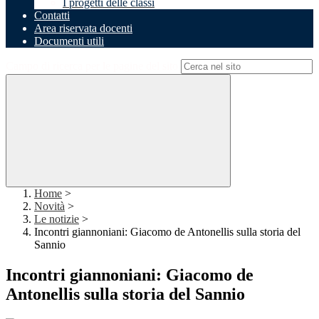
I progetti delle classi
Contatti
Area riservata docenti
Documenti utili
Campo di ricerca per le pagine del sito
Home
>
Novità
>
Le notizie
>
Incontri giannoniani: Giacomo de Antonellis sulla storia del
Sannio
Incontri giannoniani: Giacomo de
Antonellis sulla storia del Sannio