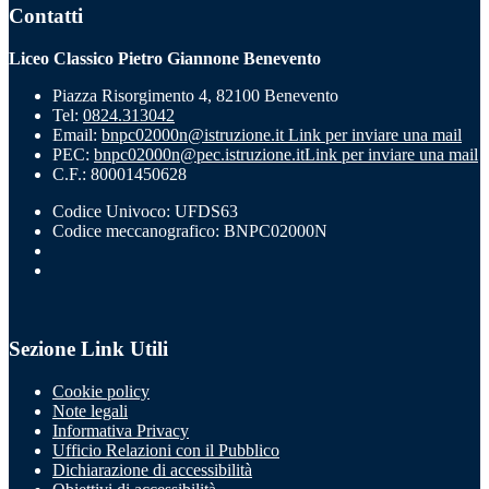
Contatti
Liceo Classico Pietro Giannone Benevento
Piazza Risorgimento 4, 82100 Benevento
Tel:
0824.313042
Email:
bnpc02000n@istruzione.it
Link per inviare una mail
PEC:
bnpc02000n@pec.istruzione.it
Link per inviare una mail
C.F.: 80001450628
Codice Univoco: UFDS63
Codice meccanografico: BNPC02000N
Sezione Link Utili
Cookie policy
Note legali
Informativa Privacy
Ufficio Relazioni con il Pubblico
Dichiarazione di accessibilità