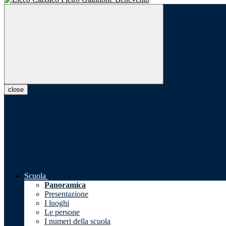
close
Scuola
Panoramica
Presentazione
I luoghi
Le persone
I numeri della scuola