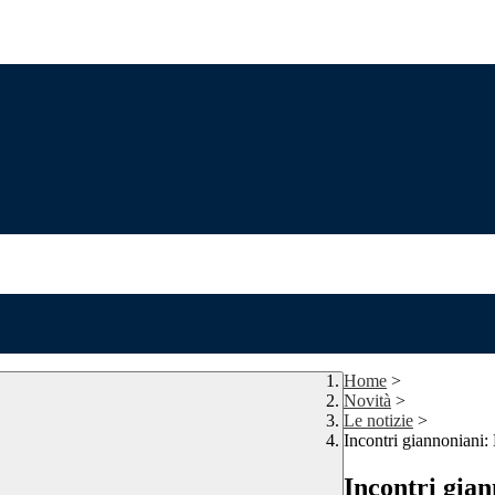
Home
>
Novità
>
Le notizie
>
Incontri giannoniani
Incontri gia