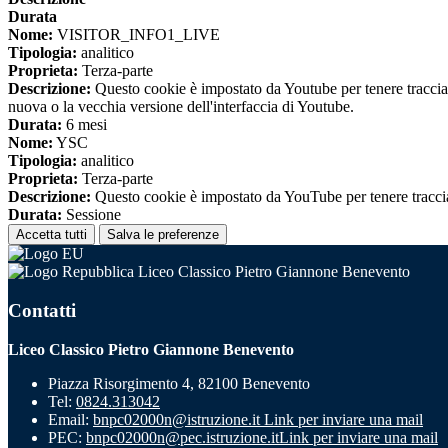
Durata
Nome:
VISITOR_INFO1_LIVE
Tipologia:
analitico
Proprieta:
Terza-parte
Descrizione:
Questo cookie è impostato da Youtube per tenere traccia de
nuova o la vecchia versione dell'interfaccia di Youtube.
Durata:
6 mesi
Nome:
YSC
Tipologia:
analitico
Proprieta:
Terza-parte
Descrizione:
Questo cookie è impostato da YouTube per tenere traccia 
Durata:
Sessione
Accetta tutti
Salva le preferenze
Liceo Classico Pietro Giannone Benevento
Contatti
Liceo Classico Pietro Giannone Benevento
Piazza Risorgimento 4, 82100 Benevento
Tel:
0824.313042
Email:
bnpc02000n@istruzione.it
Link per inviare una mail
PEC:
bnpc02000n@pec.istruzione.it
Link per inviare una mail