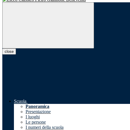
close
Scuola
Panoramica
Presentazione
I luoghi
Le persone
I numeri della scuola