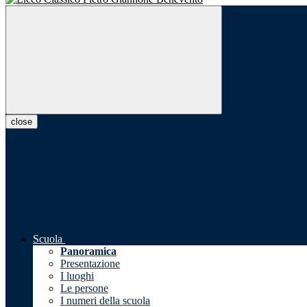
close
Scuola
Panoramica
Presentazione
I luoghi
Le persone
I numeri della scuola