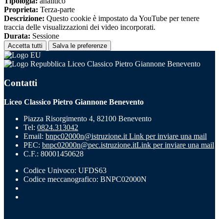
Tipologia:
analitico
Proprieta:
Terza-parte
Descrizione:
Questo cookie è impostato da YouTube per tenere
traccia delle visualizzazioni dei video incorporati.
Durata:
Sessione
Accetta tutti
Salva le preferenze
Liceo Classico Pietro Giannone Benevento
Contatti
Liceo Classico Pietro Giannone Benevento
Piazza Risorgimento 4, 82100 Benevento
Tel:
0824.313042
Email:
bnpc02000n@istruzione.it
Link per inviare una mail
PEC:
bnpc02000n@pec.istruzione.it
Link per inviare una mail
C.F.: 80001450628
Codice Univoco: UFDS63
Codice meccanografico: BNPC02000N