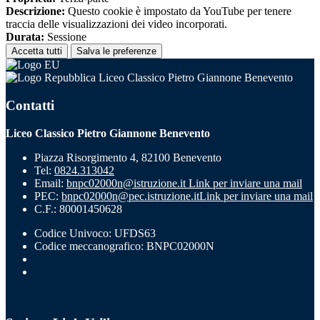
Descrizione:
Questo cookie è impostato da YouTube per tenere
traccia delle visualizzazioni dei video incorporati.
Durata:
Sessione
Accetta tutti
Salva le preferenze
Liceo Classico Pietro Giannone Benevento
Contatti
Liceo Classico Pietro Giannone Benevento
Piazza Risorgimento 4, 82100 Benevento
Tel:
0824.313042
Email:
bnpc02000n@istruzione.it
Link per inviare una mail
PEC:
bnpc02000n@pec.istruzione.it
Link per inviare una mail
C.F.: 80001450628
Codice Univoco: UFDS63
Codice meccanografico: BNPC02000N