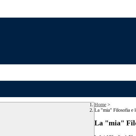
Home
>
La "mia" Filosofia e l
La "mia" Filo