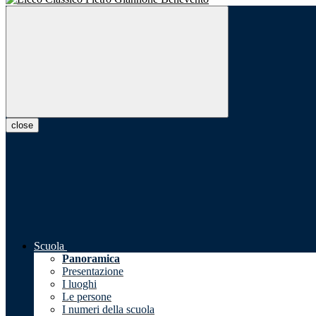
close
Scuola
Panoramica
Presentazione
I luoghi
Le persone
I numeri della scuola