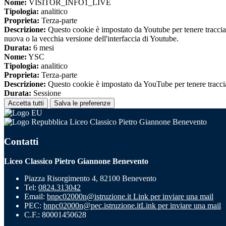
Nome:
VISITOR_INFO1_LIVE
Tipologia:
analitico
Proprieta:
Terza-parte
Descrizione:
Questo cookie è impostato da Youtube per tenere traccia de
nuova o la vecchia versione dell'interfaccia di Youtube.
Durata:
6 mesi
Nome:
YSC
Tipologia:
analitico
Proprieta:
Terza-parte
Descrizione:
Questo cookie è impostato da YouTube per tenere traccia 
Durata:
Sessione
Accetta tutti
Salva le preferenze
Liceo Classico Pietro Giannone Benevento
Contatti
Liceo Classico Pietro Giannone Benevento
Piazza Risorgimento 4, 82100 Benevento
Tel:
0824.313042
Email:
bnpc02000n@istruzione.it
Link per inviare una mail
PEC:
bnpc02000n@pec.istruzione.it
Link per inviare una mail
C.F.: 80001450628