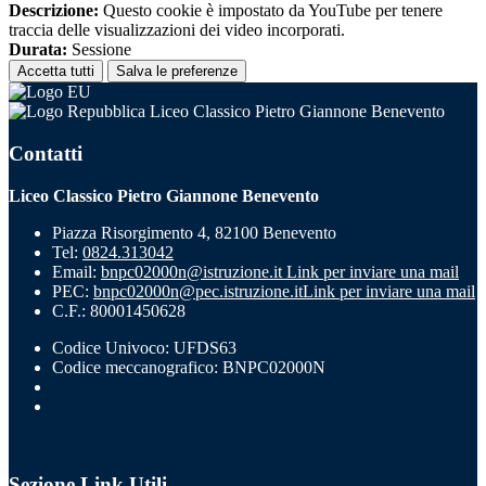
Descrizione:
Questo cookie è impostato da YouTube per tenere
traccia delle visualizzazioni dei video incorporati.
Durata:
Sessione
Accetta tutti
Salva le preferenze
Liceo Classico Pietro Giannone Benevento
Contatti
Liceo Classico Pietro Giannone Benevento
Piazza Risorgimento 4, 82100 Benevento
Tel:
0824.313042
Email:
bnpc02000n@istruzione.it
Link per inviare una mail
PEC:
bnpc02000n@pec.istruzione.it
Link per inviare una mail
C.F.: 80001450628
Codice Univoco: UFDS63
Codice meccanografico: BNPC02000N
Sezione Link Utili