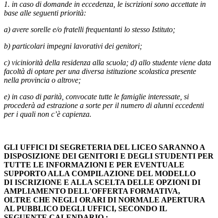
1. in caso di domande in eccedenza, le iscrizioni sono accettate in
base alle seguenti priorità:
a) avere sorelle e/o fratelli frequentanti lo stesso Istituto;
b) particolari impegni lavorativi dei genitori;
c) viciniorità della residenza alla scuola; d) allo studente viene data
facoltà di optare per una diversa istituzione scolastica presente
nella provincia o altrove;
e) in caso di parità, convocate tutte le famiglie interessate, si
procederà ad estrazione a sorte per
il numero di alunni eccedenti
per i quali non c’è capienza.
GLI UFFICI DI SEGRETERIA DEL LICEO SARANNO A
DISPOSIZIONE DEI GENITORI E DEGLI STUDENTI
PER
TUTTE LE INFORMAZIONI E PER EVENTUALE
SUPPORTO ALLA COMPILAZIONE DEL MODELLO
DI
ISCRIZIONE E ALLA SCELTA DELLE OPZIONI DI
AMPLIAMENTO DELL'OFFERTA FORMATIVA,
OLTRE
CHE NEGLI ORARI DI NORMALE APERTURA
AL PUBBLICO DEGLI UFFICI,
SECONDO IL
SEGUENTE
CALENDARIO :