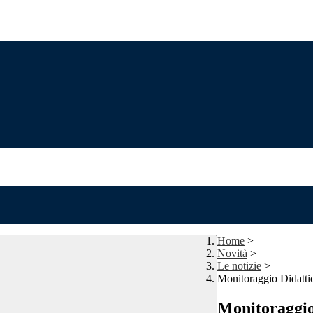
Home
>
Novità
>
Le notizie
>
Monitoraggio Didattic
Monitoraggio