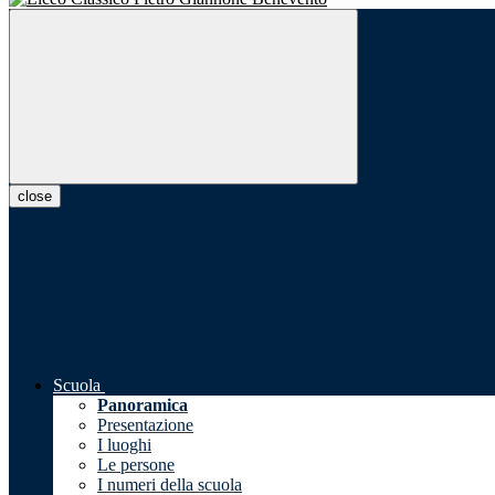
close
Scuola
Panoramica
Presentazione
I luoghi
Le persone
I numeri della scuola