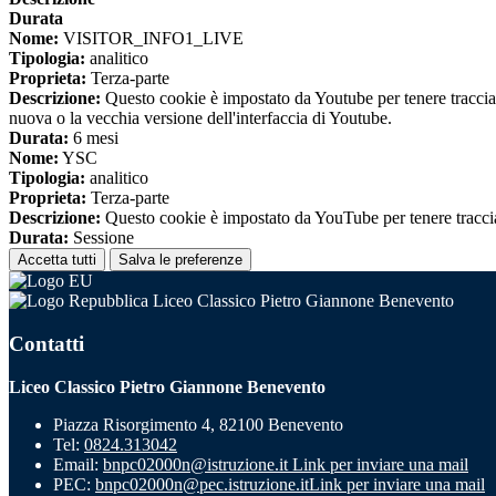
Durata
Nome:
VISITOR_INFO1_LIVE
Tipologia:
analitico
Proprieta:
Terza-parte
Descrizione:
Questo cookie è impostato da Youtube per tenere traccia de
nuova o la vecchia versione dell'interfaccia di Youtube.
Durata:
6 mesi
Nome:
YSC
Tipologia:
analitico
Proprieta:
Terza-parte
Descrizione:
Questo cookie è impostato da YouTube per tenere traccia 
Durata:
Sessione
Accetta tutti
Salva le preferenze
Liceo Classico Pietro Giannone Benevento
Contatti
Liceo Classico Pietro Giannone Benevento
Piazza Risorgimento 4, 82100 Benevento
Tel:
0824.313042
Email:
bnpc02000n@istruzione.it
Link per inviare una mail
PEC:
bnpc02000n@pec.istruzione.it
Link per inviare una mail