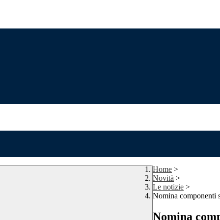
Home
>
Novità
>
Le notizie
>
Nomina componenti 
Nomina comp