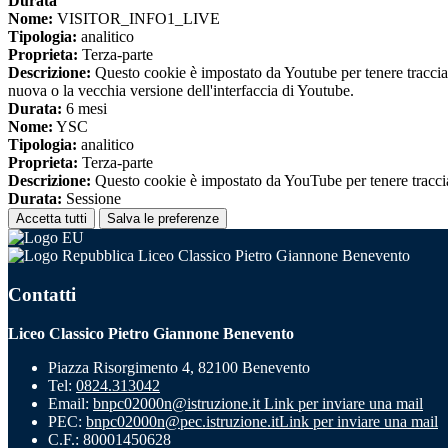
Durata
Nome:
VISITOR_INFO1_LIVE
Tipologia:
analitico
Proprieta:
Terza-parte
Descrizione:
Questo cookie è impostato da Youtube per tenere traccia de
nuova o la vecchia versione dell'interfaccia di Youtube.
Durata:
6 mesi
Nome:
YSC
Tipologia:
analitico
Proprieta:
Terza-parte
Descrizione:
Questo cookie è impostato da YouTube per tenere traccia 
Durata:
Sessione
Accetta tutti
Salva le preferenze
Liceo Classico Pietro Giannone Benevento
Contatti
Liceo Classico Pietro Giannone Benevento
Piazza Risorgimento 4, 82100 Benevento
Tel:
0824.313042
Email:
bnpc02000n@istruzione.it
Link per inviare una mail
PEC:
bnpc02000n@pec.istruzione.it
Link per inviare una mail
C.F.: 80001450628