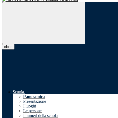
close
Scuola
Panoramica
Presentazione
I luoghi
Le persone
I numeri della scuola