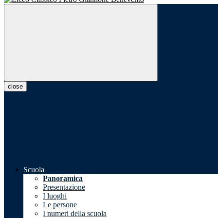
close
Scuola
Panoramica
Presentazione
I luoghi
Le persone
I numeri della scuola