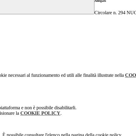
Allegati
Circolare n. 294 
kie necessari al funzionamento ed utili alle finalità illustrate nella
COO
attaforma e non è possibile disabilitarli.
isionare la
COOKIE POLICY
.
 È possibile consultare l'elenco nella pagina della cookie policy.