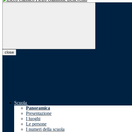
close
Scuola
Panoramica
Presentazione
I luoghi
Le persone
I numeri della scuola