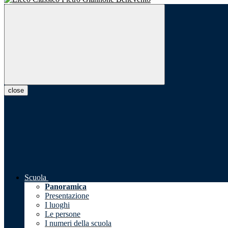
close
Scuola
Panoramica
Presentazione
I luoghi
Le persone
I numeri della scuola