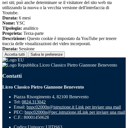
nei siti; può anche determinare se il visitatore del sito web sta
utilizzando la nuova o la vecchia versione dell'interfaccia di
Youtube.
Durata:
6 mesi
Nome:
YSC
Tipologia:
analitico
Proprieta:
Terza-parte
Descrizione:
Questo cookie è impostato da YouTube per tenere
traccia delle visualizzazioni dei video incorporati.
Durata:
Sessione
Accetta tutti
Salva le preferenze
Liceo Classico Pietro Giannone Benevento
Contatti
Liceo Classico Pietro Giannone Benevento
Piazza Risorgimento 4, 82100 Benevento
Tel:
0824.313042
Email:
bnpc02000n@istruzione.it
Link per inviare una mail
PEC:
bnpc02000n@pec.istruzione.it
Link per inviare una mail
C.F.: 80001450628
Codice Univoco: UFDS63