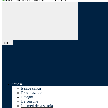
close
Scuola
Panoramica
Presentazione
I luoghi
Le persone
I numeri della scuola