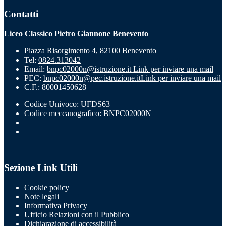
Contatti
Liceo Classico Pietro Giannone Benevento
Piazza Risorgimento 4, 82100 Benevento
Tel:
0824.313042
Email:
bnpc02000n@istruzione.it
Link per inviare una mail
PEC:
bnpc02000n@pec.istruzione.it
Link per inviare una mail
C.F.: 80001450628
Codice Univoco: UFDS63
Codice meccanografico: BNPC02000N
Sezione Link Utili
Cookie policy
Note legali
Informativa Privacy
Ufficio Relazioni con il Pubblico
Dichiarazione di accessibilità