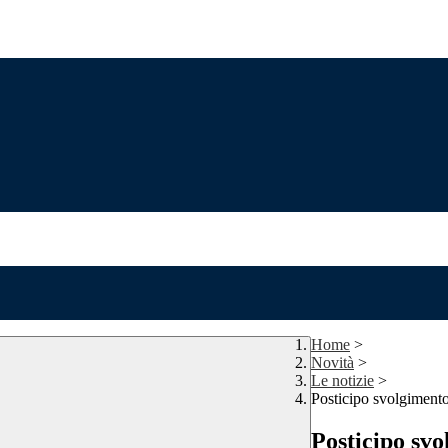
Home
>
Novità
>
Le notizie
>
Posticipo svolgimento
Posticipo svo