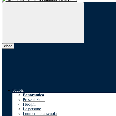
close
Scuola
Panoramica
Presentazione
I luoghi
Le persone
I numeri della scuola