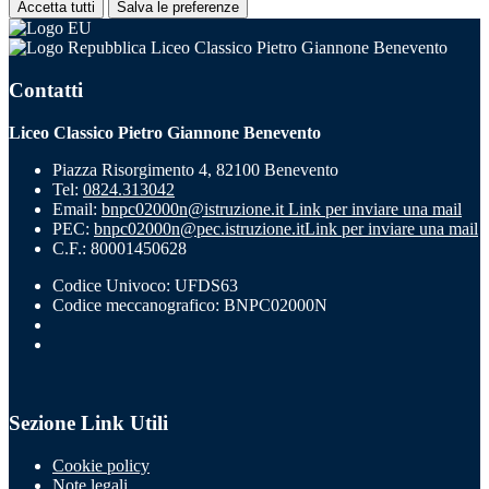
Accetta tutti
Salva le preferenze
Liceo Classico Pietro Giannone Benevento
Contatti
Liceo Classico Pietro Giannone Benevento
Piazza Risorgimento 4, 82100 Benevento
Tel:
0824.313042
Email:
bnpc02000n@istruzione.it
Link per inviare una mail
PEC:
bnpc02000n@pec.istruzione.it
Link per inviare una mail
C.F.: 80001450628
Codice Univoco: UFDS63
Codice meccanografico: BNPC02000N
Sezione Link Utili
Cookie policy
Note legali