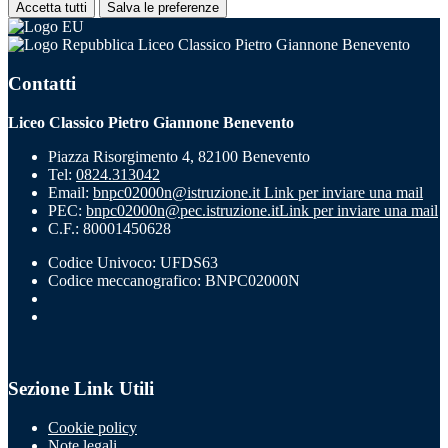
Accetta tutti
Salva le preferenze
Liceo Classico Pietro Giannone Benevento
Contatti
Liceo Classico Pietro Giannone Benevento
Piazza Risorgimento 4, 82100 Benevento
Tel:
0824.313042
Email:
bnpc02000n@istruzione.it
Link per inviare una mail
PEC:
bnpc02000n@pec.istruzione.it
Link per inviare una mail
C.F.: 80001450628
Codice Univoco: UFDS63
Codice meccanografico: BNPC02000N
Sezione Link Utili
Cookie policy
Note legali