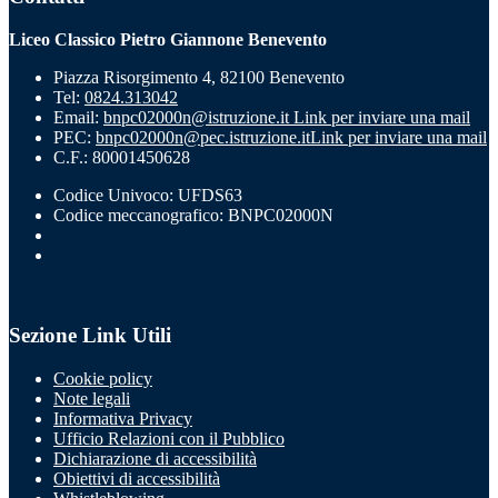
Liceo Classico Pietro Giannone Benevento
Piazza Risorgimento 4, 82100 Benevento
Tel:
0824.313042
Email:
bnpc02000n@istruzione.it
Link per inviare una mail
PEC:
bnpc02000n@pec.istruzione.it
Link per inviare una mail
C.F.: 80001450628
Codice Univoco: UFDS63
Codice meccanografico: BNPC02000N
Sezione Link Utili
Cookie policy
Note legali
Informativa Privacy
Ufficio Relazioni con il Pubblico
Dichiarazione di accessibilità
Obiettivi di accessibilità