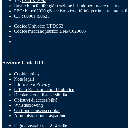
Tel:
0824.313042
Email:
bnpc02000n@istruzione.it
Link per inviare una mail
PEC:
bnpc02000n@pec.istruzione.it
Link per inviare una mail
C.F.: 80001450628
Codice Univoco: UFDS63
Codice meccanografico: BNPC02000N
Sezione Link Utili
Cookie policy
Note legali
Informativa Privacy
Ufficio Relazioni con il Pubblico
Dichiarazione di accessibilità
Obiettivi di accessibilità
Whistleblowing
Gestione consensi cookie
Amministrazione trasparente
Pagina visualizzata
224
volte