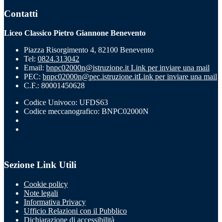
Contatti
Liceo Classico Pietro Giannone Benevento
Piazza Risorgimento 4, 82100 Benevento
Tel:
0824.313042
Email:
bnpc02000n@istruzione.it
Link per inviare una mail
PEC:
bnpc02000n@pec.istruzione.it
Link per inviare una mail
C.F.: 80001450628
Codice Univoco: UFDS63
Codice meccanografico: BNPC02000N
Sezione Link Utili
Cookie policy
Note legali
Informativa Privacy
Ufficio Relazioni con il Pubblico
Dichiarazione di accessibilità