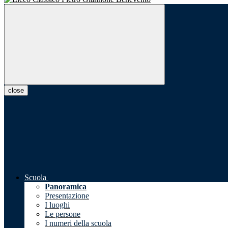
close
Scuola
Panoramica
Presentazione
I luoghi
Le persone
I numeri della scuola