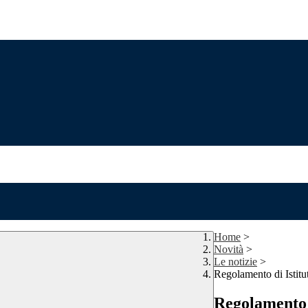
Home
>
Novità
>
Le notizie
>
Regolamento di Istitut
Regolamento d