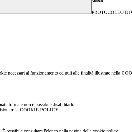
Allegati
PROTOCOLLO DI C
kie necessari al funzionamento ed utili alle finalità illustrate nella
COO
attaforma e non è possibile disabilitarli.
isionare la
COOKIE POLICY
.
 È possibile consultare l'elenco nella pagina della cookie policy.