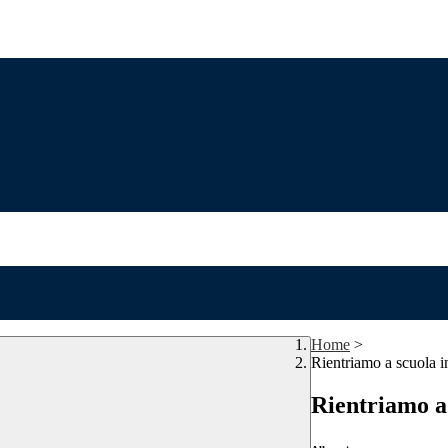
Home
>
Rientriamo a scuola i
Rientriamo a 