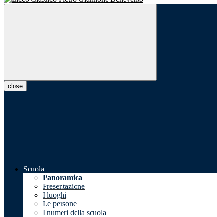
close
Scuola
Panoramica
Presentazione
I luoghi
Le persone
I numeri della scuola