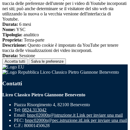
traccia delle preferenze dell'utente per i video di Youtube incorporati
nei siti; può anche determinare se il visitatore del sito web sta
utilizzando la nuova o la vecchia versione dell'interfaccia di
Youtube.
Durata:
6 mesi
Nome:
YSC
Tipologia:
analitico
Proprieta:
Terza-parte
Descrizione:
Questo cookie è impostato da YouTube per tenere
traccia delle visualizzazioni dei video incorporati.
Durata:
Sessione
Accetta tutti
Salva le preferenze
Liceo Classico Pietro Giannone Benevento
Contatti
Liceo Classico Pietro Giannone Benevento
Piazza Risorgimento 4, 82100 Benevento
Tel:
0824.313042
Email:
bnpc02000n@istruzione.it
Link per inviare una mail
PEC:
bnpc02000n@pec.istruzione.it
Link per inviare una mail
C.F.: 80001450628