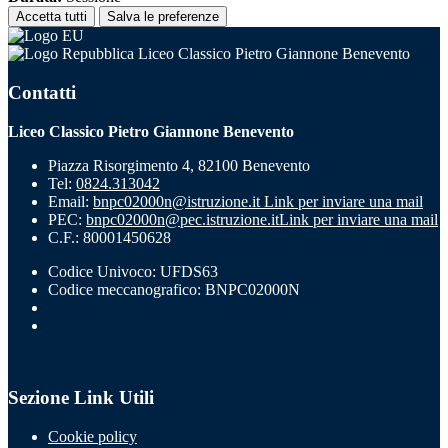
Accetta tutti
Salva le preferenze
Liceo Classico Pietro Giannone Benevento
Contatti
Liceo Classico Pietro Giannone Benevento
Piazza Risorgimento 4, 82100 Benevento
Tel:
0824.313042
Email:
bnpc02000n@istruzione.it
Link per inviare una mail
PEC:
bnpc02000n@pec.istruzione.it
Link per inviare una mail
C.F.: 80001450628
Codice Univoco: UFDS63
Codice meccanografico: BNPC02000N
Sezione Link Utili
Cookie policy