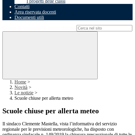
I progetti delle classi
Contatti
Area riservata docenti
Documenti utili
Campo di ricerca per le pagine del sito
Home
>
Novità
>
Le notizie
>
Scuole chiuse per allerta meteo
Scuole chiuse per allerta meteo
Il sindaco Clemente Mastella, vista l’informativa del servizio
regionale per le previsioni meteorologiche, ha disposto con
ordinanza sindacale n. 149/2019 la chiusura precauzionale di tutte le