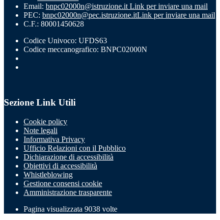
Email:
bnpc02000n@istruzione.it
Link per inviare una mail
PEC:
bnpc02000n@pec.istruzione.it
Link per inviare una mail
C.F.: 80001450628
Codice Univoco: UFDS63
Codice meccanografico: BNPC02000N
Sezione Link Utili
Cookie policy
Note legali
Informativa Privacy
Ufficio Relazioni con il Pubblico
Dichiarazione di accessibilità
Obiettivi di accessibilità
Whistleblowing
Gestione consensi cookie
Amministrazione trasparente
Pagina visualizzata
9038
volte