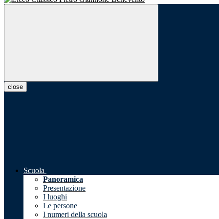
close
Scuola
Panoramica
Presentazione
I luoghi
Le persone
I numeri della scuola