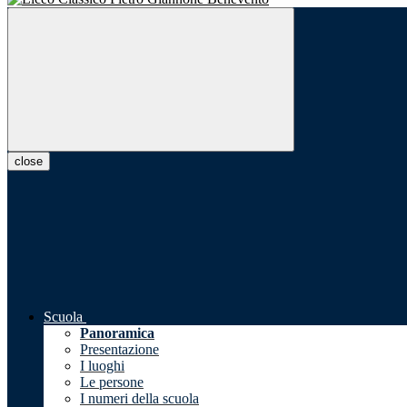
close
Scuola
Panoramica
Presentazione
I luoghi
Le persone
I numeri della scuola