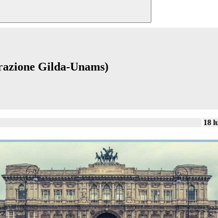
derazione Gilda-Unams)
18 l