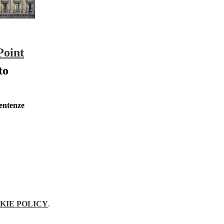
Point
to
sentenze
KIE POLICY
.