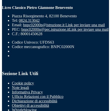
Liceo Classico Pietro Giannone Benevento
Piazza Risorgimento 4, 82100 Benevento
Tel:
0824.313042
Email:
bnpc02000n@istruzione.it
Link per inviare una mail
PEC:
bnpc02000n@pec.istruzione.it
Link per inviare una mail
C.F.: 80001450628
Codice Univoco: UFDS63
Codice meccanografico: BNPC02000N
Sezione Link Utili
Cookie policy
Note legali
Informativa Privacy
Ufficio Relazioni con il Pubblico
Dichiarazione di accessibilità
Obiettivi di accessibilità
Whistleblowing