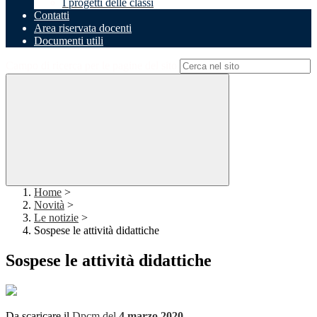
I progetti delle classi
Contatti
Area riservata docenti
Documenti utili
Campo di ricerca per le pagine del sito
Home
>
Novità
>
Le notizie
>
Sospese le attività didattiche
Sospese le attività didattiche
Da scaricare il
Dpcm del
4 marzo 2020
.