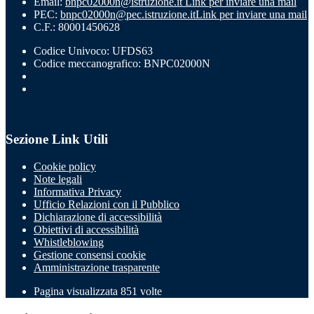
Email:
bnpc02000n@istruzione.it
Link per inviare una mail
PEC:
bnpc02000n@pec.istruzione.it
Link per inviare una mail
C.F.: 80001450628
Codice Univoco: UFDS63
Codice meccanografico: BNPC02000N
Sezione Link Utili
Cookie policy
Note legali
Informativa Privacy
Ufficio Relazioni con il Pubblico
Dichiarazione di accessibilità
Obiettivi di accessibilità
Whistleblowing
Gestione consensi cookie
Amministrazione trasparente
Pagina visualizzata
851
volte