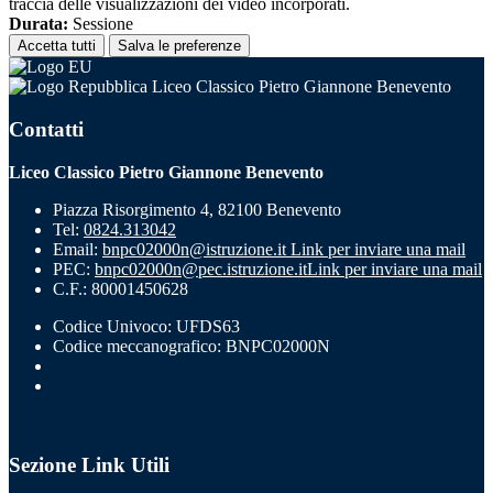
traccia delle visualizzazioni dei video incorporati.
Durata:
Sessione
Accetta tutti
Salva le preferenze
Liceo Classico Pietro Giannone Benevento
Contatti
Liceo Classico Pietro Giannone Benevento
Piazza Risorgimento 4, 82100 Benevento
Tel:
0824.313042
Email:
bnpc02000n@istruzione.it
Link per inviare una mail
PEC:
bnpc02000n@pec.istruzione.it
Link per inviare una mail
C.F.: 80001450628
Codice Univoco: UFDS63
Codice meccanografico: BNPC02000N
Sezione Link Utili