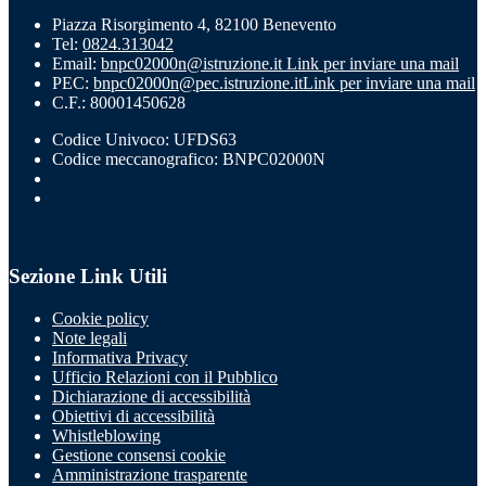
Piazza Risorgimento 4, 82100 Benevento
Tel:
0824.313042
Email:
bnpc02000n@istruzione.it
Link per inviare una mail
PEC:
bnpc02000n@pec.istruzione.it
Link per inviare una mail
C.F.: 80001450628
Codice Univoco: UFDS63
Codice meccanografico: BNPC02000N
Sezione Link Utili
Cookie policy
Note legali
Informativa Privacy
Ufficio Relazioni con il Pubblico
Dichiarazione di accessibilità
Obiettivi di accessibilità
Whistleblowing
Gestione consensi cookie
Amministrazione trasparente