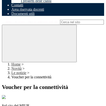
I progetti delle classi
Contatti
Area riservata docenti
Documenti utili
Campo di ricerca per le pagine del sito
Home
>
Novità
>
Le notizie
>
Voucher per la connettività
Voucher per la connettività
Sul
sito
del MIUR.