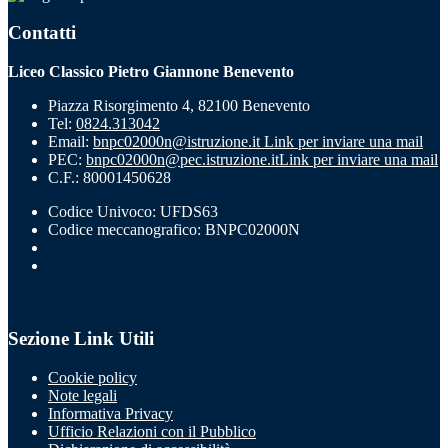
Contatti
Liceo Classico Pietro Giannone Benevento
Piazza Risorgimento 4, 82100 Benevento
Tel:
0824.313042
Email:
bnpc02000n@istruzione.it
Link per inviare una mail
PEC:
bnpc02000n@pec.istruzione.it
Link per inviare una mail
C.F.: 80001450628
Codice Univoco: UFDS63
Codice meccanografico: BNPC02000N
Sezione Link Utili
Cookie policy
Note legali
Informativa Privacy
Ufficio Relazioni con il Pubblico