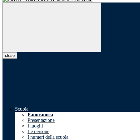
close
Scuola
Panoramica
Presentazione
I luoghi
Le persone
I numeri della scuola