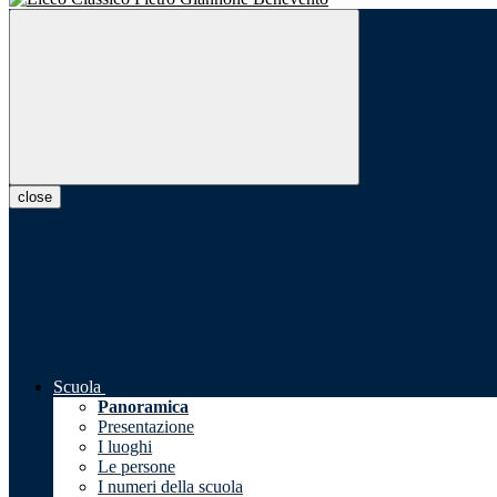
close
Scuola
Panoramica
Presentazione
I luoghi
Le persone
I numeri della scuola