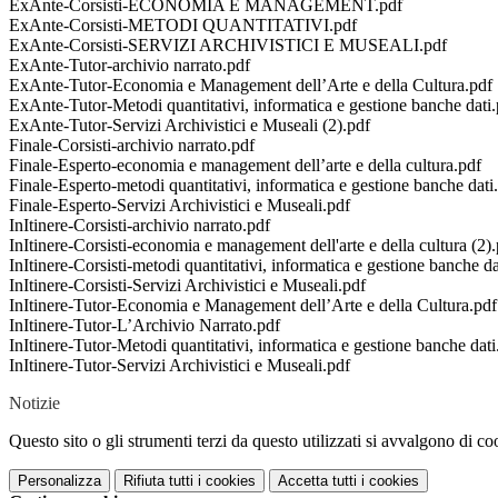
ExAnte-Corsisti-ECONOMIA E MANAGEMENT.pdf
ExAnte-Corsisti-METODI QUANTITATIVI.pdf
ExAnte-Corsisti-SERVIZI ARCHIVISTICI E MUSEALI.pdf
ExAnte-Tutor-archivio narrato.pdf
ExAnte-Tutor-Economia e Management dell’Arte e della Cultura.pdf
ExAnte-Tutor-Metodi quantitativi, informatica e gestione banche dati.
ExAnte-Tutor-Servizi Archivistici e Museali (2).pdf
Finale-Corsisti-archivio narrato.pdf
Finale-Esperto-economia e management dell’arte e della cultura.pdf
Finale-Esperto-metodi quantitativi, informatica e gestione banche dati
Finale-Esperto-Servizi Archivistici e Museali.pdf
InItinere-Corsisti-archivio narrato.pdf
InItinere-Corsisti-economia e management dell'arte e della cultura (2)
InItinere-Corsisti-metodi quantitativi, informatica e gestione banche da
InItinere-Corsisti-Servizi Archivistici e Museali.pdf
InItinere-Tutor-Economia e Management dell’Arte e della Cultura.pdf
InItinere-Tutor-L’Archivio Narrato.pdf
InItinere-Tutor-Metodi quantitativi, informatica e gestione banche dati
InItinere-Tutor-Servizi Archivistici e Museali.pdf
Notizie
Questo sito o gli strumenti terzi da questo utilizzati si avvalgono di coo
Personalizza
Rifiuta tutti
i cookies
Accetta tutti
i cookies