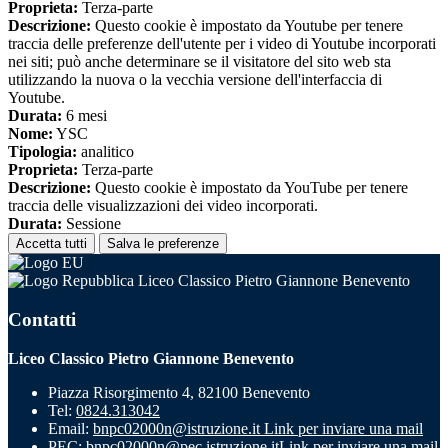
Proprieta:
Terza-parte
Descrizione:
Questo cookie è impostato da Youtube per tenere
traccia delle preferenze dell'utente per i video di Youtube incorporati
nei siti; può anche determinare se il visitatore del sito web sta
utilizzando la nuova o la vecchia versione dell'interfaccia di
Youtube.
Durata:
6 mesi
Nome:
YSC
Tipologia:
analitico
Proprieta:
Terza-parte
Descrizione:
Questo cookie è impostato da YouTube per tenere
traccia delle visualizzazioni dei video incorporati.
Durata:
Sessione
Accetta tutti
Salva le preferenze
Liceo Classico Pietro Giannone Benevento
Contatti
Liceo Classico Pietro Giannone Benevento
Piazza Risorgimento 4, 82100 Benevento
Tel:
0824.313042
Email:
bnpc02000n@istruzione.it
Link per inviare una mail
PEC:
bnpc02000n@pec.istruzione.it
Link per inviare una mail