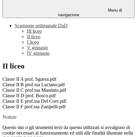
Menu di
navigazione
Scansione settimanale DaD
III liceo
II liceo
I liceo
V ginnasio
IV ginnasio
II liceo
Classe II A prof. Sguera.pdf
Classe II B prof.ssa Luciano.pdf
Classe II C prof.ssa Mandato.pdf
Classe II D prof. Bosco.pdf
Classe II E prof.ssa Del Core.pdf
Classe II F prof.ssa Zampelli.pdf
Notizie
Questo sito o gli strumenti terzi da questo utilizzati si avvalgono di
cookie necessari al funzionamento ed utili alle finalità illustrate nella