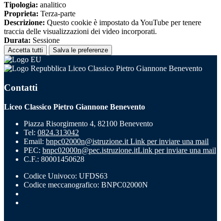
Tipologia:
analitico
Proprieta:
Terza-parte
Descrizione:
Questo cookie è impostato da YouTube per tenere
traccia delle visualizzazioni dei video incorporati.
Durata:
Sessione
Accetta tutti
Salva le preferenze
Liceo Classico Pietro Giannone Benevento
Contatti
Liceo Classico Pietro Giannone Benevento
Piazza Risorgimento 4, 82100 Benevento
Tel:
0824.313042
Email:
bnpc02000n@istruzione.it
Link per inviare una mail
PEC:
bnpc02000n@pec.istruzione.it
Link per inviare una mail
C.F.: 80001450628
Codice Univoco: UFDS63
Codice meccanografico: BNPC02000N