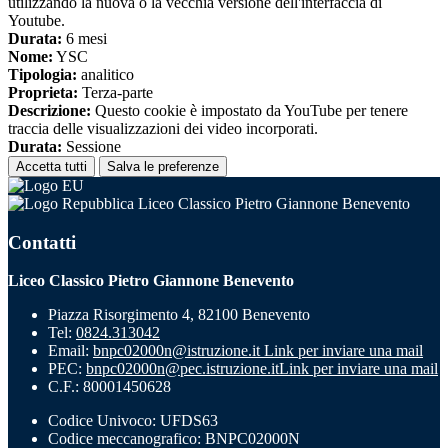
utilizzando la nuova o la vecchia versione dell'interfaccia di
Youtube.
Durata:
6 mesi
Nome:
YSC
Tipologia:
analitico
Proprieta:
Terza-parte
Descrizione:
Questo cookie è impostato da YouTube per tenere
traccia delle visualizzazioni dei video incorporati.
Durata:
Sessione
Accetta tutti
Salva le preferenze
Liceo Classico Pietro Giannone Benevento
Contatti
Liceo Classico Pietro Giannone Benevento
Piazza Risorgimento 4, 82100 Benevento
Tel:
0824.313042
Email:
bnpc02000n@istruzione.it
Link per inviare una mail
PEC:
bnpc02000n@pec.istruzione.it
Link per inviare una mail
C.F.: 80001450628
Codice Univoco: UFDS63
Codice meccanografico: BNPC02000N