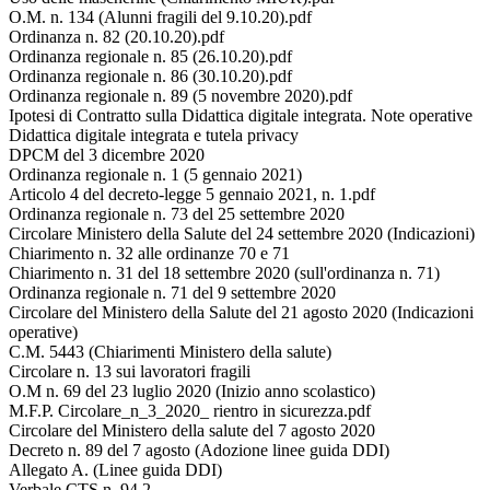
O.M. n. 134 (Alunni fragili del 9.10.20).pdf
Ordinanza n. 82 (20.10.20).pdf
Ordinanza regionale n. 85 (26.10.20).pdf
Ordinanza regionale n. 86 (30.10.20).pdf
Ordinanza regionale n. 89 (5 novembre 2020).pdf
Ipotesi di Contratto sulla Didattica digitale integrata. Note operative
Didattica digitale integrata e tutela privacy
DPCM del 3 dicembre 2020
Ordinanza regionale n. 1 (5 gennaio 2021)
Articolo 4 del decreto-legge 5 gennaio 2021, n. 1.pdf
Ordinanza regionale n. 73 del 25 settembre 2020
Circolare Ministero della Salute del 24 settembre 2020 (Indicazioni)
Chiarimento n. 32 alle ordinanze 70 e 71
Chiarimento n. 31 del 18 settembre 2020 (sull'ordinanza n. 71)
Ordinanza regionale n. 71 del 9 settembre 2020
Circolare del Ministero della Salute del 21 agosto 2020 (Indicazioni
operative)
C.M. 5443 (Chiarimenti Ministero della salute)
Circolare n. 13 sui lavoratori fragili
O.M n. 69 del 23 luglio 2020 (Inizio anno scolastico)
M.F.P. Circolare_n_3_2020_ rientro in sicurezza.pdf
Circolare del Ministero della salute del 7 agosto 2020
Decreto n. 89 del 7 agosto (Adozione linee guida DDI)
Allegato A. (Linee guida DDI)
Verbale CTS n. 94 2