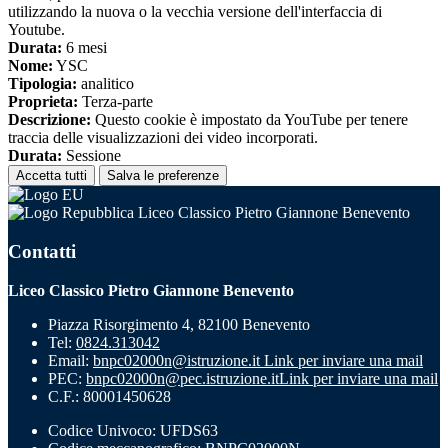
utilizzando la nuova o la vecchia versione dell'interfaccia di
Youtube.
Durata:
6 mesi
Nome:
YSC
Tipologia:
analitico
Proprieta:
Terza-parte
Descrizione:
Questo cookie è impostato da YouTube per tenere
traccia delle visualizzazioni dei video incorporati.
Durata:
Sessione
Accetta tutti
Salva le preferenze
Liceo Classico Pietro Giannone Benevento
Contatti
Liceo Classico Pietro Giannone Benevento
Piazza Risorgimento 4, 82100 Benevento
Tel:
0824.313042
Email:
bnpc02000n@istruzione.it
Link per inviare una mail
PEC:
bnpc02000n@pec.istruzione.it
Link per inviare una mail
C.F.: 80001450628
Codice Univoco: UFDS63