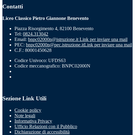
Contatti
Liceo Classico Pietro Giannone Benevento
Piazza Risorgimento 4, 82100 Benevento
Tel:
0824.313042
Email:
bnpc02000n@istruzione.it
Link per inviare una mail
PEC:
bnpc02000n@pec.istruzione.it
Link per inviare una mail
C.F.: 80001450628
Codice Univoco: UFDS63
Codice meccanografico: BNPC02000N
Sezione Link Utili
Cookie policy
Note legali
Informativa Privacy
Ufficio Relazioni con il Pubblico
Dichiarazione di accessibilità