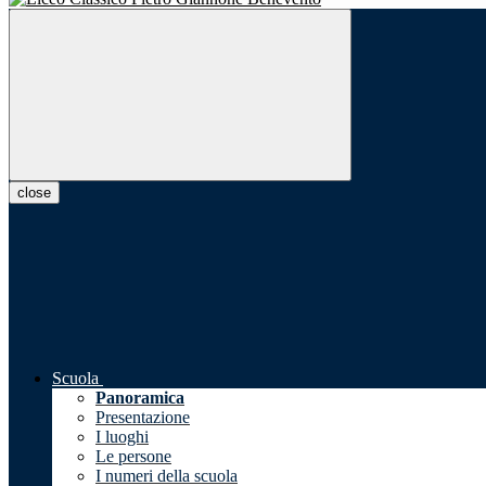
close
Scuola
Panoramica
Presentazione
I luoghi
Le persone
I numeri della scuola