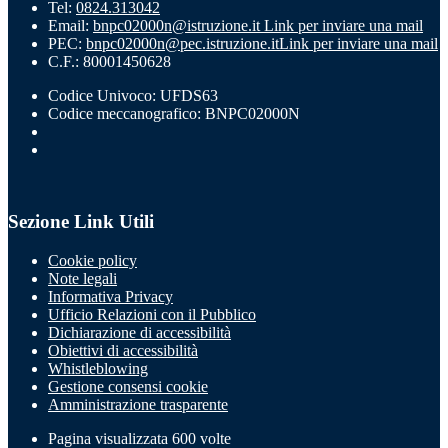
Tel:
0824.313042
Email:
bnpc02000n@istruzione.it
Link per inviare una mail
PEC:
bnpc02000n@pec.istruzione.it
Link per inviare una mail
C.F.: 80001450628
Codice Univoco: UFDS63
Codice meccanografico: BNPC02000N
Sezione Link Utili
Cookie policy
Note legali
Informativa Privacy
Ufficio Relazioni con il Pubblico
Dichiarazione di accessibilità
Obiettivi di accessibilità
Whistleblowing
Gestione consensi cookie
Amministrazione trasparente
Pagina visualizzata
600
volte